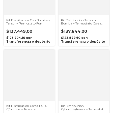
Kit Distribucion Con Bomba +
Kit Distribucion Tensor +
Tensor + Termostato Fun
Bomba + Termostato Corsa
Celta Fun
$137.449,00
$137.644,00
$123.704,10
con
$123.879,60
con
Transferencia o depósito
Transferencia o depósito
Kit Distribucion Corsa 1.4 1.6
Kit Distribucion
C/bomba + Tensor +
C/bomba/tensor + Termostato
Termostato
Chevrolet Celta