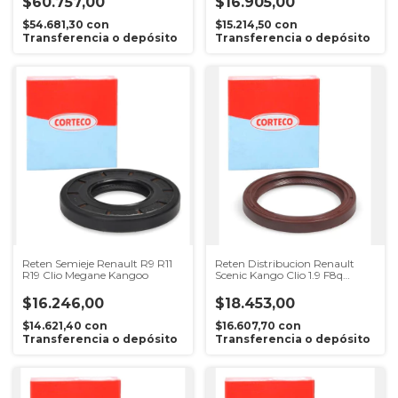
$60.757,00
$16.905,00
$54.681,30
con
$15.214,50
con
Transferencia o depósito
Transferencia o depósito
Reten Semieje Renault R9 R11
Reten Distribucion Renault
R19 Clio Megane Kangoo
Scenic Kango Clio 1.9 F8q
42x54x6
$16.246,00
$18.453,00
$14.621,40
con
$16.607,70
con
Transferencia o depósito
Transferencia o depósito