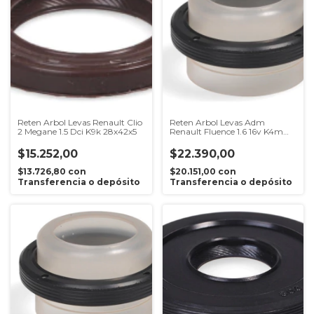
Reten Arbol Levas Renault Clio
Reten Arbol Levas Adm
2 Megane 1.5 Dci K9k 28x42x5
Renault Fluence 1.6 16v K4m
33x42x6
$15.252,00
$22.390,00
$13.726,80
con
$20.151,00
con
Transferencia o depósito
Transferencia o depósito