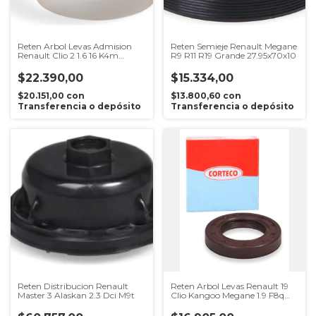
Reten Arbol Levas Admision
Reten Semieje Renault Megane
Renault Clio 2 1.6 16 K4m
R9 R11 R19 Grande 27.95x70x10
33x42x6
$22.390,00
$15.334,00
$20.151,00
con
$13.800,60
con
Transferencia o depósito
Transferencia o depósito
Reten Distribucion Renault
Reten Arbol Levas Renault 19
Master 3 Alaskan 2.3 Dci M9t
Clio Kangoo Megane 1.9 F8q
F9q