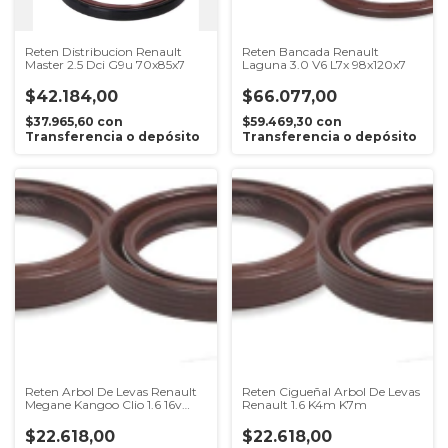
Reten Distribucion Renault
Reten Bancada Renault
Master 2.5 Dci G9u 70x85x7
Laguna 3.0 V6 L7x 98x120x7
$42.184,00
$66.077,00
$37.965,60
con
$59.469,30
con
Transferencia o depósito
Transferencia o depósito
Reten Arbol De Levas Renault
Reten Cigueñal Arbol De Levas
Megane Kangoo Clio 1.6 16v
Renault 1.6 K4m K7m
K4m
$22.618,00
$22.618,00