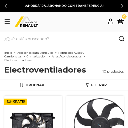
¡AHORRÁ 10% ABONANDO CON TRANSFERENCIA!
0
Inicio
>
Accesorios para Vehículos
>
Repuestos Autos y
Camionetas
>
Climatización
>
Aires Acondicionados
>
Electroventiladores
Electroventiladores
10 productos
ORDENAR
FILTRAR
GRATIS