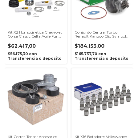
Kit X2 Homocinetica Chevrolet
Conjunto Central Turbo
Corsa Classic Celta Agile Fun
Renault Kangoo Clio Symbol
22x28
1.5dci K9k
$62.417,00
$184.153,00
$56.175,30
con
$165.737,70
con
Transferencia o depósito
Transferencia o depósito
Kit Correa Tensor Accesorios
Kit X16 Botadores Volkswagen