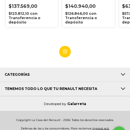
K9k
Vkma6116
Kang
$137.569,00
$140.940,00
$6
$123.812,10
con
$126.846,00
con
$57
Transferencia o
Transferencia o
Tra
depósito
depósito
dep
CATEGORÍAS
TENEMOS TODO LO QUE TU RENAULT NECESITA
Developed by
Galarreta
Copyright La Casa del Renault - 2026. Todos los derechos reservados.
Defensa de las y los consumidores. Para reclamos
ingresá acá.