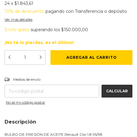
24
x
$1.843,61
10% de descuento
pagando con Transferencia o depósito
Ver más detalles
Envío gratis
superando los
$150.000,00
¡No te lo pierdas, es el último!
CAMBIAR CP
Entregas para el CP:
Medios de envío
CALCULAR
No sé mi código postal
Descripción
BULBO DE PRESIÓN DE ACEITE Renault Clio 1.8 95/98