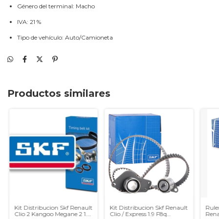
Género del terminal: Macho
IVA: 21 %
Tipo de vehículo: Auto/Camioneta
Productos similares
Kit Distribucion Skf Renault
Kit Distribucion Skf Renault
Rule
Clio 2 Kangoo Megane 2 1.5
Clio / Express 1.9 F8q
Rena