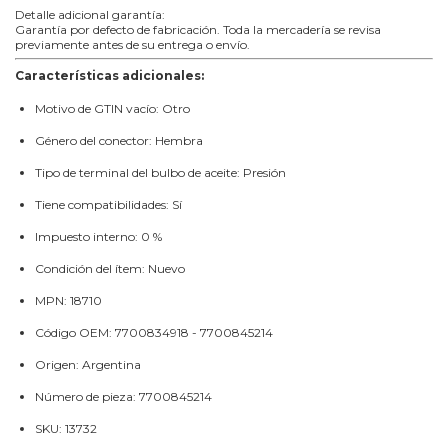
Detalle adicional garantía:
Garantía por defecto de fabricación. Toda la mercadería se revisa
previamente antes de su entrega o envío.
Características adicionales:
Motivo de GTIN vacío: Otro
Género del conector: Hembra
Tipo de terminal del bulbo de aceite: Presión
Tiene compatibilidades: Sí
Impuesto interno: 0 %
Condición del ítem: Nuevo
MPN: 18710
Código OEM: 7700834918 - 7700845214
Origen: Argentina
Número de pieza: 7700845214
SKU: 13732