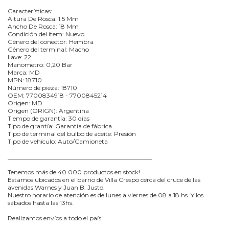
Características:
Altura De Rosca: 1.5 Mm
Ancho De Rosca: 18 Mm
Condición del ítem: Nuevo
Género del conector: Hembra
Género del terminal: Macho
llave: 22
Manometro: 0,20 Bar
Marca: MD
MPN: 18710
Número de pieza: 18710
OEM: 7700834918 - 7700845214
Origen: MD
Origen (ORIGN): Argentina
Tiempo de garantía: 30 días
Tipo de grantía: Garantía de fábrica
Tipo de terminal del bulbo de aceite: Presión
Tipo de vehículo: Auto/Camioneta
_______________________________________________
Tenemos más de 40.000 productos en stock!
Estamos ubicados en el barrio de Villa Crespo cerca del cruce de las
avenidas Warnes y Juan B. Justo.
Nuestro horario de atención es de lunes a viernes de 08 a 18 hs. Y los
sábados hasta las 13hs.
Realizamos envíos a todo el país.