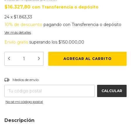
$16.327,80
con
Transferencia o depósito
24
x
$1.863,33
10% de descuento
pagando con Transferencia o depósito
Ver más detalles
Envío gratis
superando los
$150.000,00
CAMBIAR CP
Entregas para el CP:
Medios de envío
CALCULAR
No sé mi código postal
Descripción