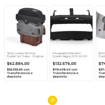
Tecla Luneta Térmica
Paragolpe Delantero
Bom
Duster Sin Traba - Original
Duster Negro 2010 Al 2014
Dust
- Importado
$62.884,00
$132.676,00
$7
$56.595,60
con
$119.408,40
con
$67
Transferencia o
Transferencia o
Tra
depósito
depósito
dep