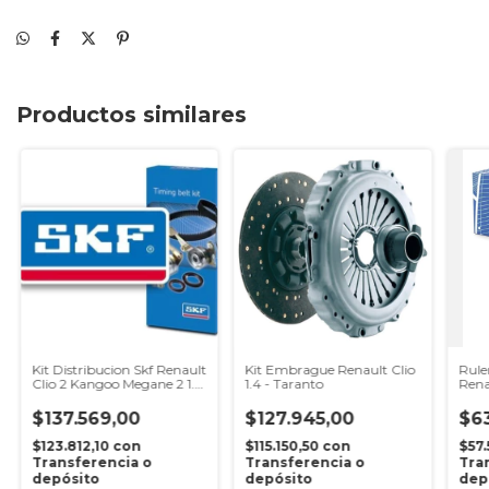
Productos similares
Kit Distribucion Skf Renault
Kit Embrague Renault Clio
Rule
Clio 2 Kangoo Megane 2 1.5
1.4 - Taranto
Rena
K9k
Kang
$137.569,00
$127.945,00
$6
$123.812,10
con
$115.150,50
con
$57
Transferencia o
Transferencia o
Tra
depósito
depósito
dep