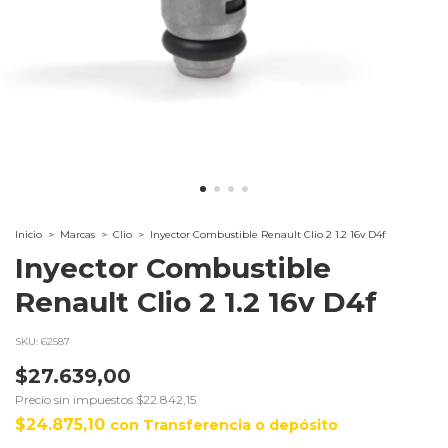
Inicio
>
Marcas
>
Clio
>
Inyector Combustible Renault Clio 2 1.2 16v D4f
Inyector Combustible
Renault Clio 2 1.2 16v D4f
SKU:
62587
$27.639,00
Precio sin impuestos
$22.842,15
$24.875,10
con
Transferencia o depósito