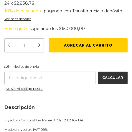
24
x
$2.838,76
10% de descuento
pagando con Transferencia o depósito
Ver más detalles
Envío gratis
superando los
$150.000,00
CAMBIAR CP
Entregas para el CP:
Medios de envío
CALCULAR
No sé mi código postal
Descripción
Inyector Combustible Renault Clio 2 1.2 16v D4f.
Modelo Inyector: IWP099.