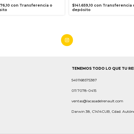
476,10
con
Transferencia o
$141.659,10
con
Transferencia 
sito
depósito
TENEMOS TODO LO QUE TU RE
5491168575387
011 7078-0415
ventas@lacasadelrenault.com
Darwin 38, C1414CUB, Cdad. Autón