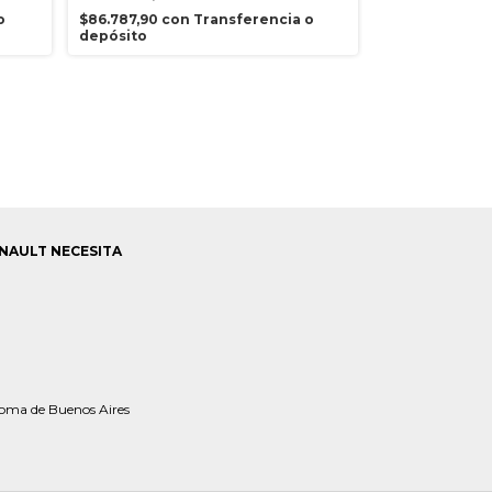
$90.000,00
o
$86.787,90
con
Transferencia o
$81.000,00
co
depósito
depósito
NAULT NECESITA
oma de Buenos Aires