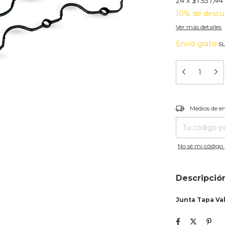
24
x
$1.537,44
10% de descu
Ver más detalles
Envío gratis
s
Entregas para el
Medios de e
No sé mi código 
Descripció
Junta Tapa Val