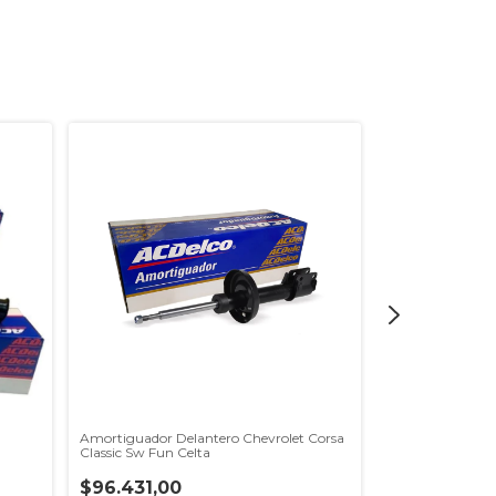
Amortiguador Delantero Chevrolet Corsa
Amortiguador De
Classic Sw Fun Celta
Chevrolet Astra
$96.431,00