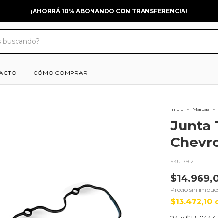
¡AHORRÁ 10% ABONANDO CON TRANSFERENCIA!
ACTO
CÓMO COMPRAR
Inicio
>
Marcas
>
Junta 
Chevro
SKU:
79121
$14.969,
Precio sin impue
$13.472,10