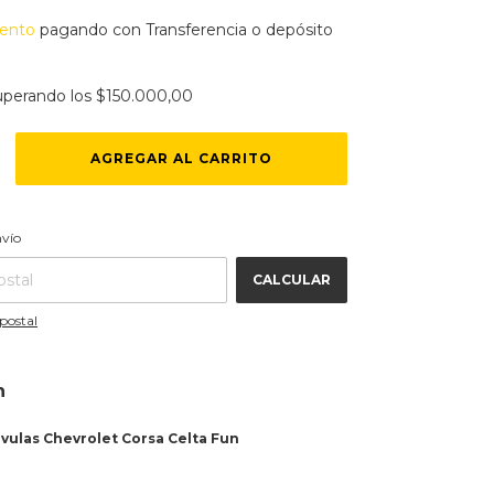
ento
pagando con Transferencia o depósito
uperando los
$150.000,00
CAMBIAR CP
 CP:
nvío
CALCULAR
postal
n
vulas Chevrolet Corsa Celta Fun