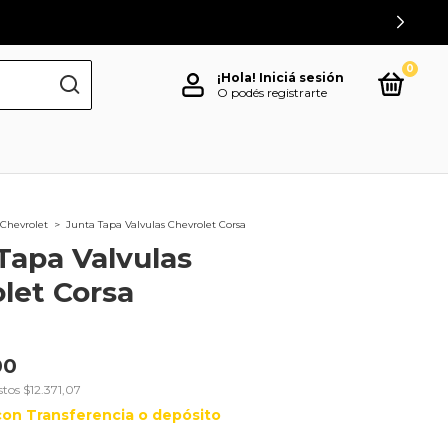
0
¡Hola!
Iniciá sesión
O podés registrarte
Chevrolet
>
Junta Tapa Valvulas Chevrolet Corsa
Tapa Valvulas
let Corsa
00
stos
$12.371,07
con
Transferencia o depósito