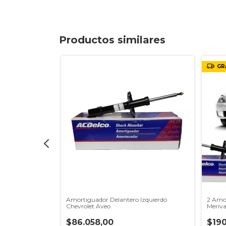
Productos similares
GR
evrolet Aveo
Amortiguador Delantero Izquierdo
2 Amor
Chevrolet Aveo
Meriva
$86.058,00
$190