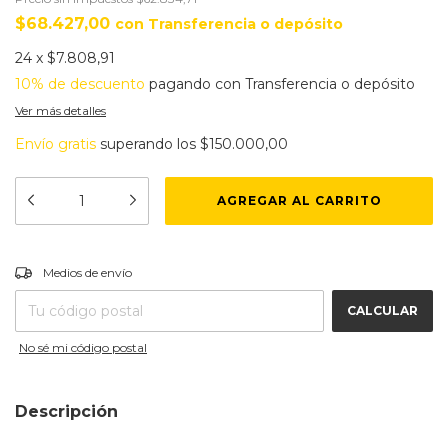
$68.427,00
con
Transferencia o depósito
24
x
$7.808,91
10% de descuento
pagando con Transferencia o depósito
Ver más detalles
Envío gratis
superando los
$150.000,00
CAMBIAR CP
Entregas para el CP:
Medios de envío
CALCULAR
No sé mi código postal
Descripción