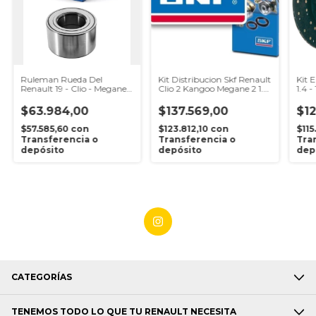
Ruleman Rueda Del
Kit Distribucion Skf Renault
Kit 
Renault 19 - Clio - Megane -
Clio 2 Kangoo Megane 2 1.5
1.4 -
Kangoo Skf
K9k
$63.984,00
$137.569,00
$12
$57.585,60
con
$123.812,10
con
$115
Transferencia o
Transferencia o
Tra
depósito
depósito
dep
CATEGORÍAS
TENEMOS TODO LO QUE TU RENAULT NECESITA