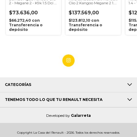
2 - Megane 2 - K9k 1.5 Dci -
Clio 2 Kangoo Megane 2 1.5
1.4 -
Airtex
K9k
$73.636,00
$137.569,00
$12
$66.272,40
con
$123.812,10
con
$115
Transferencia o
Transferencia o
Tra
depósito
depósito
dep
CATEGORÍAS
TENEMOS TODO LO QUE TU RENAULT NECESITA
Developed by
Galarreta
Copyright La Casa del Renault - 2026. Todos los derechos reservados.