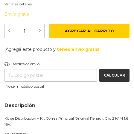
Ver más detalles
Envío gratis
¡Agregá este producto y
tenés envío gratis!
CAMBIAR CP
Entregas para el CP:
Medios de envío
CALCULAR
No sé mi código postal
Descripción
Kit de Distribucion + Kit Correa Principal Original Renault Clio 2 K4M 1.6
16V.
Aplicaciones: