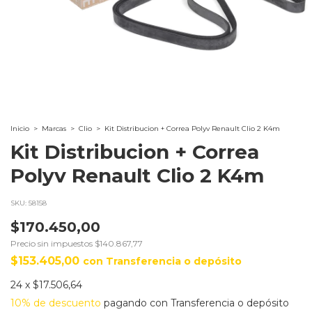
Inicio
>
Marcas
>
Clio
>
Kit Distribucion + Correa Polyv Renault Clio 2 K4m
Kit Distribucion + Correa
Polyv Renault Clio 2 K4m
SKU:
58158
$170.450,00
Precio sin impuestos
$140.867,77
$153.405,00
con
Transferencia o depósito
24
x
$17.506,64
10% de descuento
pagando con Transferencia o depósito