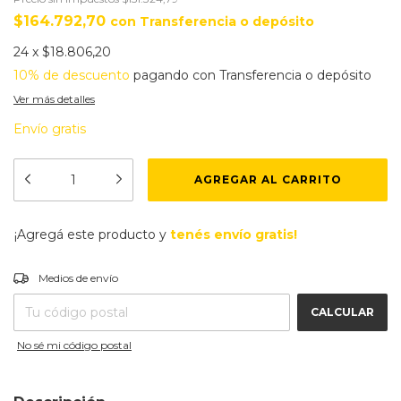
$164.792,70
con
Transferencia o depósito
24
x
$18.806,20
10% de descuento
pagando con Transferencia o depósito
Ver más detalles
Envío gratis
¡Agregá este producto y
tenés envío gratis!
CAMBIAR CP
Entregas para el CP:
Medios de envío
CALCULAR
No sé mi código postal