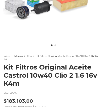
Inicio
>
Marcas
>
Clio
>
Kit Filtros Original Aceite Castrol 10w40 Clio 2 1.6 16v
K4m
Kit Filtros Original Aceite
Castrol 10w40 Clio 2 1.6 16v
K4m
SKU:
65646
$183.103,00
Precio sin impuestos
$151.324,79