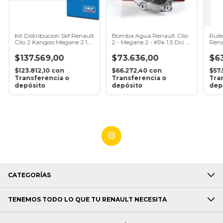
Kit Distribucion Skf Renault
Bomba Agua Renault Clio
Rule
Clio 2 Kangoo Megane 2 1.5
2 - Megane 2 - K9k 1.5 Dci -
Rena
K9k
Airtex
Kang
$137.569,00
$73.636,00
$6
$123.812,10
con
$66.272,40
con
$57
Transferencia o
Transferencia o
Tra
depósito
depósito
dep
CATEGORÍAS
TENEMOS TODO LO QUE TU RENAULT NECESITA