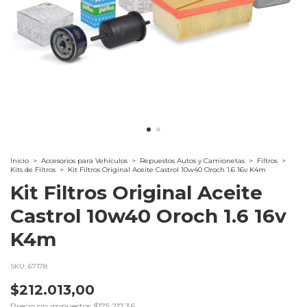
Inicio
>
Accesorios para Vehículos
>
Repuestos Autos y Camionetas
>
Filtros
>
Kits de Filtros
>
Kit Filtros Original Aceite Castrol 10w40 Oroch 1.6 16v K4m
Kit Filtros Original Aceite
Castrol 10w40 Oroch 1.6 16v
K4m
SKU:
67178
$212.013,00
Precio sin impuestos
$175.217,36