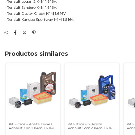
• Renault Logan 2 K4M 1.6 16V.
• Renault Sandero K4M 1.6 16V.
• Renault Duster Oroch K4M 1.6 16V.
• Renault Kangoo Sportway K4M 1.6 16v.
Productos similares
Kit Filtros + Aceite 15w40
Kit Filtros + 5l Aceite
Kit F
Renault Clio 2 K4m 1.6 16v
Renault Scenic K4m 1.6 16v
Rena
Orig
Original
Orig