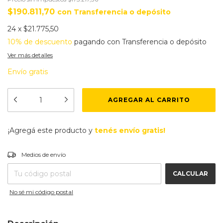
$190.811,70
con
Transferencia o depósito
24
x
$21.775,50
10% de descuento
pagando con Transferencia o depósito
Ver más detalles
Envío gratis
¡Agregá este producto y
tenés envío gratis!
CAMBIAR CP
Entregas para el CP:
Medios de envío
CALCULAR
No sé mi código postal