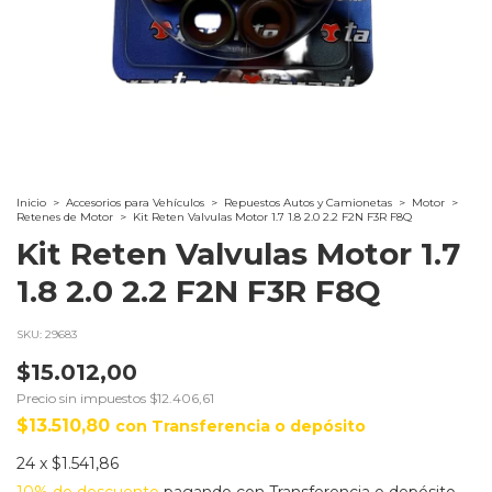
Inicio
>
Accesorios para Vehículos
>
Repuestos Autos y Camionetas
>
Motor
>
Retenes de Motor
>
Kit Reten Valvulas Motor 1.7 1.8 2.0 2.2 F2N F3R F8Q
Kit Reten Valvulas Motor 1.7
1.8 2.0 2.2 F2N F3R F8Q
SKU:
29683
$15.012,00
Precio sin impuestos
$12.406,61
$13.510,80
con
Transferencia o depósito
24
x
$1.541,86