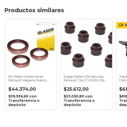
Productos similares
G
Kit Reten Arbol Levas
Juego Reten De Valvulas
Tapa
Renault Megane Scenic
Renault Clio 2 1.5 K9k (16)
Dist
Fluence 1.6 16v
Española
Dust
$44.374,00
$25.612,00
$6
$39.936,60
con
$23.050,80
con
$61
Transferencia o
Transferencia o
Tra
depósito
depósito
dep