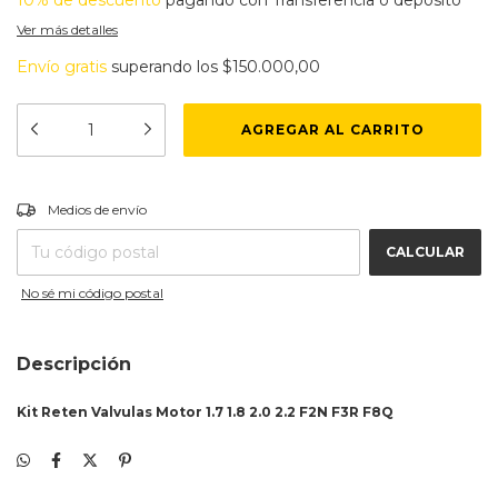
10% de descuento
pagando con Transferencia o depósito
Ver más detalles
Envío gratis
superando los
$150.000,00
CAMBIAR CP
Entregas para el CP:
Medios de envío
CALCULAR
No sé mi código postal
Descripción
Kit Reten Valvulas Motor 1.7 1.8 2.0 2.2 F2N F3R F8Q