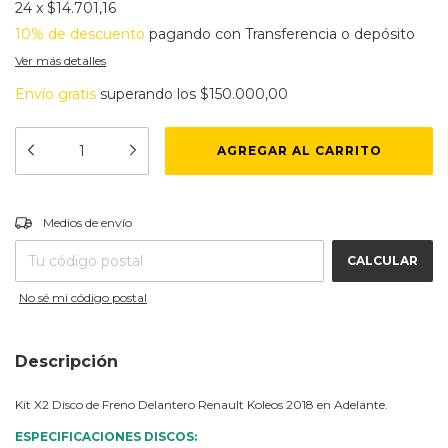
24
x
$14.701,16
10% de descuento
pagando con Transferencia o depósito
Ver más detalles
Envío gratis
superando los
$150.000,00
CAMBIAR CP
Entregas para el CP:
Medios de envío
CALCULAR
No sé mi código postal
Descripción
Kit X2 Disco de Freno Delantero Renault Koleos 2018 en Adelante.
ESPECIFICACIONES DISCOS: