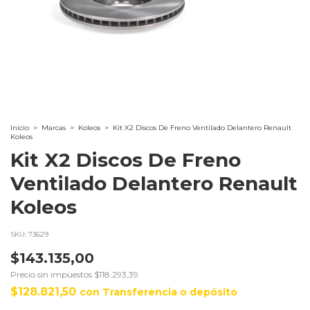
Inicio
>
Marcas
>
Koleos
>
Kit X2 Discos De Freno Ventilado Delantero Renault
Koleos
Kit X2 Discos De Freno
Ventilado Delantero Renault
Koleos
SKU:
73629
$143.135,00
Precio sin impuestos
$118.293,39
$128.821,50
con
Transferencia o depósito