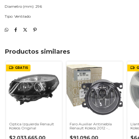
Diametro (mm): 296
Tipo: Ventilado
Productos similares
GRATIS
G
Optica Izquierda Renault
Faro Auxiliar Antiniebla
Llan
Koleos Original
Renault Koleos 2012 -
Kole
Original
Orig
$2.033.665,00
$91.096,00
$6