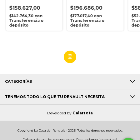
Vapren
Renault
$158.627,00
$196.686,00
$58
$142.764,30
con
$177.017,40
con
$52
Transferencia o
Transferencia o
Tra
depósito
depósito
dep
CATEGORÍAS
TENEMOS TODO LO QUE TU RENAULT NECESITA
Developed by
Galarreta
Copyright La Casa del Renault - 2026. Todos los derechos reservados.
Defensa de las y los consumidores. Para reclamos
ingresá acá.