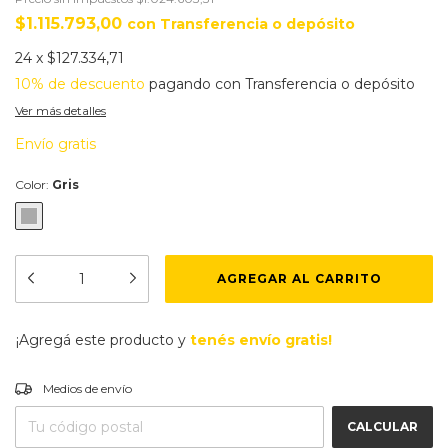
$1.115.793,00
con
Transferencia o depósito
24
x
$127.334,71
10% de descuento
pagando con Transferencia o depósito
Ver más detalles
Envío gratis
Color:
Gris
¡Agregá este producto y
tenés envío gratis!
CAMBIAR CP
Entregas para el CP:
Medios de envío
CALCULAR