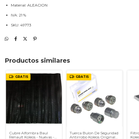
Material: ALEACION
IVA: 21 %
SKU: 49773
Productos similares
GRATIS
GRATIS
Cubre Alfombra Baul
Tuerca Bulon De Seguridad
Filt
Renault Koleos - Nuevas -
Antirrobo Koleos Original
Kole