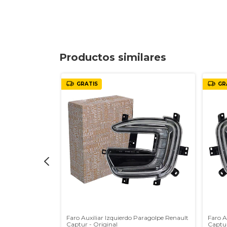
Productos similares
GRATIS
GR
 Captur 2.0
Faro Auxiliar Izquierdo Paragolpe Renault
Faro A
Captur - Original
Captur