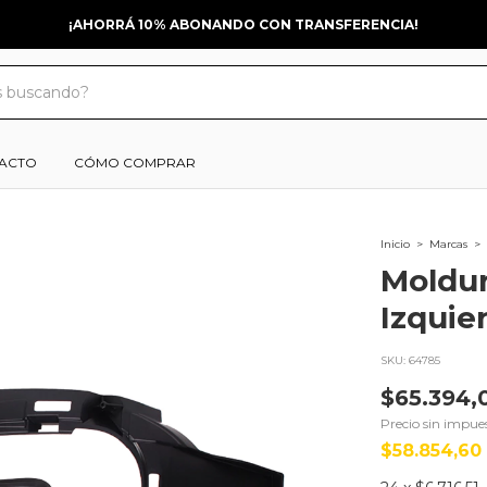
¡AHORRÁ 10% ABONANDO CON TRANSFERENCIA!
ACTO
CÓMO COMPRAR
Inicio
>
Marcas
>
Moldur
Izquie
SKU:
64785
$65.394,
Precio sin impue
$58.854,60