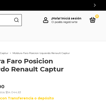
0
¡Hola!
Iniciá sesión
O podés registrarte
Captur
>
Moldura Faro Posicion Izquierdo Renault Captur
a Faro Posicion
rdo Renault Captur
00
stos
$54.044,63
con
Transferencia o depósito