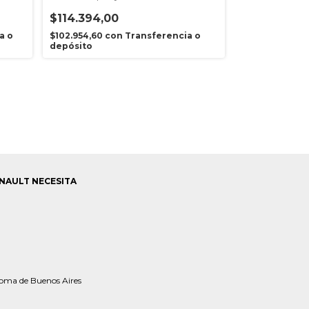
Captur Original
$114.394,00
$972.021,0
a o
$102.954,60
con
Transferencia o
$874.818,90
c
depósito
depósito
NAULT NECESITA
oma de Buenos Aires