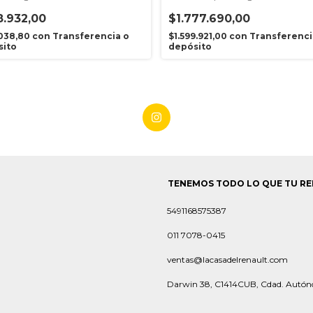
.932,00
$1.777.690,00
.038,80
con
Transferencia o
$1.599.921,00
con
Transferenci
sito
depósito
TENEMOS TODO LO QUE TU RE
5491168575387
011 7078-0415
ventas@lacasadelrenault.com
Darwin 38, C1414CUB, Cdad. Autón