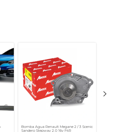
GRATIS
a
Bomba Agua Renault Megane 2 / 3 Scenic
Llanta Aleacion 
Sandero Stepway 2.0 16v F4R