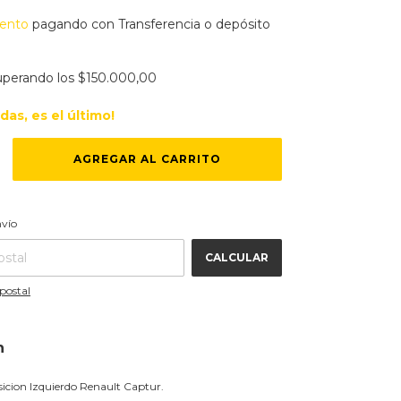
ento
pagando con Transferencia o depósito
uperando los
$150.000,00
rdas, es el último!
CAMBIAR CP
 CP:
nvío
CALCULAR
postal
n
icion Izquierdo Renault Captur.