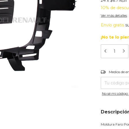
24
x
$6.716,51
10% de descu
Ver más detalles
Envío gratis
s
¡No te lo pie
Entregas para el
Medios de e
No sé mi código 
Descripció
Moldura Faro Pos