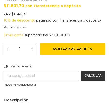
$11.801,70
con
Transferencia o depósito
24
x
$1.346,81
10% de descuento
pagando con Transferencia o depósito
Ver más detalles
Envío gratis
superando los
$150.000,00
CAMBIAR CP
Entregas para el CP:
Medios de envío
CALCULAR
No sé mi código postal
Descripción