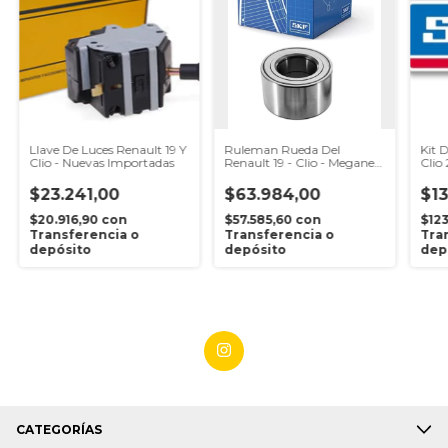
Llave De Luces Renault 19 Y
Ruleman Rueda Del
Kit 
Clio - Nuevas Importadas
Renault 19 - Clio - Megane -
Clio
Kangoo Skf
K9k
$23.241,00
$63.984,00
$13
$20.916,90
con
$57.585,60
con
$123
Transferencia o
Transferencia o
Tra
depósito
depósito
dep
CATEGORÍAS