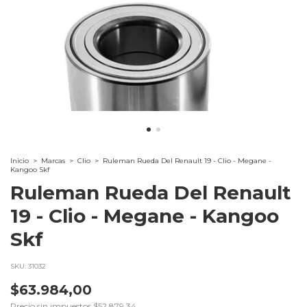
Inicio
>
Marcas
>
Clio
>
Ruleman Rueda Del Renault 19 - Clio - Megane -
Kangoo Skf
Ruleman Rueda Del Renault
19 - Clio - Megane - Kangoo
Skf
SKU:
31032
$63.984,00
Precio sin impuestos
$52.879,34