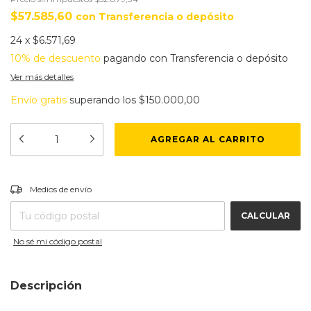
$57.585,60
con
Transferencia o depósito
24
x
$6.571,69
10% de descuento
pagando con Transferencia o depósito
Ver más detalles
Envío gratis
superando los
$150.000,00
CAMBIAR CP
Entregas para el CP:
Medios de envío
CALCULAR
No sé mi código postal
Descripción