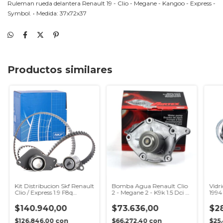
Ruleman rueda delantera Renault 19 - Clio - Megane - Kangoo - Express -
Symbol. • Medida: 37x72x37
Productos similares
Kit Distribucion Skf Renault
Bomba Agua Renault Clio
Vidr
Clio / Express 1.9 F8q
2 - Megane 2 - K9k 1.5 Dci -
1994
Vkma6116
Airtex
$140.940,00
$73.636,00
$28
$126.846,00
con
$66.272,40
con
$25