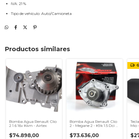
IVA: 21 %
Tipo de vehículo: Auto/Camioneta
Productos similares
G
Bomba Agua Renault Clio
Bomba Agua Renault Clio
Tecl
2 1.6 16v K4m - Airtex
2 - Megane 2 - K9k 1.5 Dci -
Mio 
Airtex
Orig
$74.898,00
$73.636,00
$27