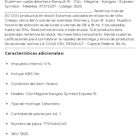
Ruleman rueda delantera Renault 19 - Clio - Megane - Kangoo - Express -
Symbol. • Medidas: 37x72x37 • Código: 5525
_______________________________________________ Tenemos más de
30.000 productos en stock! Estamos ubicados en el barrio de Villa
Crespo, cerca del cruce de las avenidas Warnes y Juan B. Justo. Nuestro
horario de atención es de lunes a viernes de 08 a 18 hs. Y los sábados
hasta las 13hs. Realizamos envíos a todo el país. Si el producto esta
publicado, tenemos en stock. No hace falta consultarlo. Revise nuestras
calificaciones para corroborar la rapidez de entrega y envío de productos.
No se olvide, somos LA CASA DEL RENAULT - Capital Federal, Bs As.
Características adicionales:
Impuesto interno: 0 %
Incluye ABS: No
Condición del ítem: Nuevo
Modelo: Clio Megane Kangoo Symbol Express 19
Tipo de montaje: Delantero
Cantidad de piezas por kit: 1
Número de pieza: 7701464049
SKU: 5525