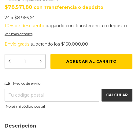
$78.571,80
con
Transferencia o depósito
24
x
$8.966,64
10% de descuento
pagando con Transferencia o depósito
Ver más detalles
Envío gratis
superando los
$150.000,00
CAMBIAR CP
Entregas para el CP:
Medios de envío
CALCULAR
No sé mi código postal
Descripción