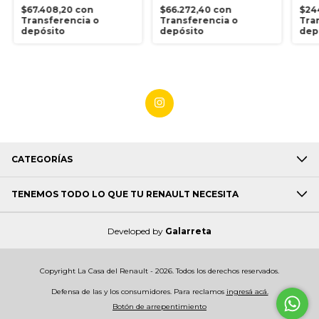
$67.408,20
con
$66.272,40
con
$24
Transferencia o
Transferencia o
Tra
depósito
depósito
dep
CATEGORÍAS
TENEMOS TODO LO QUE TU RENAULT NECESITA
Developed by
Galarreta
Copyright La Casa del Renault - 2026. Todos los derechos reservados.
Defensa de las y los consumidores. Para reclamos
ingresá acá.
Botón de arrepentimiento