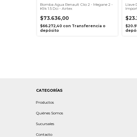
 Renault 19 -
Bomba Agua Renault Clio 2 - Megane 2 -
Llave 
K9k 1.5 Dci - Airtex
Impor
$73.636,00
$23.
erencia o
$66.272,40
con
Transferencia o
$20.9
depósito
depó
CATEGORÍAS
Productos
Quiénes Somos
Sucursales
Contacto