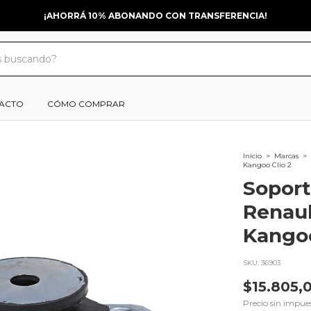
¡AHORRÁ 10% ABONANDO CON TRANSFERENCIA!
ACTO
CÓMO COMPRAR
Inicio
>
Marcas
>
Kangoo Clio 2
Soport
Renau
Kangoo
SKU:
36903
$15.805,
Precio sin impue