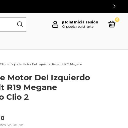
0
¡Hola!
Iniciá sesión
O podés registrarte
Clio
>
Soporte Motor Del Izquierdo Renault R19 Megane
e Motor Del Izquierdo
lt R19 Megane
 Clio 2
00
stos
$13.061,98