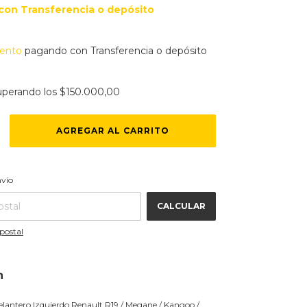
con
Transferencia o depósito
ento
pagando con Transferencia o depósito
uperando los
$150.000,00
CAMBIAR CP
 CP:
nvío
CALCULAR
postal
n
lantero Izquierdo Renault R19 / Megane / Kangoo /