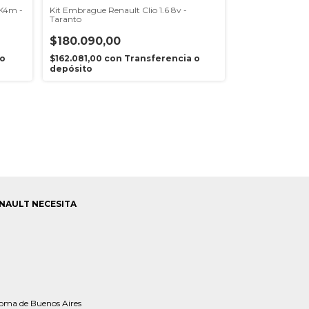
 K4m -
Kit Embrague Renault Clio 1.6 8v -
Tecla Baliza Rena
Taranto
Symbol - Origin
$180.090,00
$271.175,00
 o
$162.081,00
con
Transferencia o
$244.057,50
c
depósito
depósito
NAULT NECESITA
oma de Buenos Aires