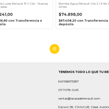
De Luces Renault 19 Y Clio - Nuevas
Bomba Agua Renault Clio 2 1.6 16v
tadas
Airtex
241,00
$74.898,00
16,90
con
Transferencia o
$67.408,20
con
Transferencia
sito
depósito
TENEMOS TODO LO QUE TU RE
5491168575387
011 7078-0415
ventas@lacasadelrenault.com
Darwin 38, C1414CUB, Cdad. Autón