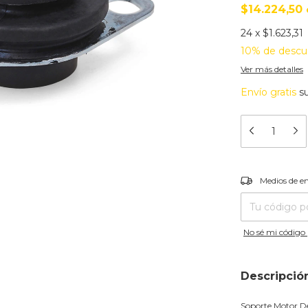
$14.224,50
24
x
$1.623,31
10% de descu
Ver más detalles
Envío gratis
s
Entregas para el
Medios de e
No sé mi código 
Descripció
Soporte Motor De