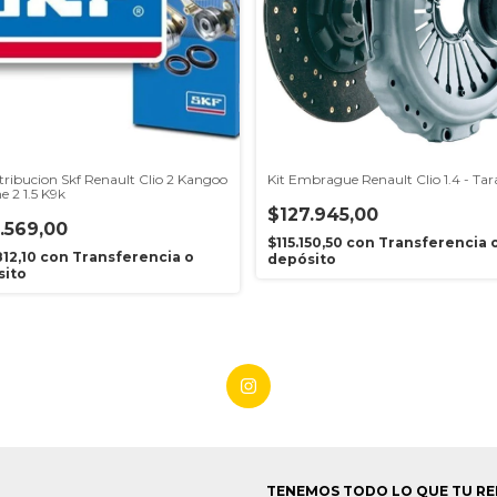
stribucion Skf Renault Clio 2 Kangoo
Kit Embrague Renault Clio 1.4 - Ta
 2 1.5 K9k
$127.945,00
.569,00
$115.150,50
con
Transferencia 
812,10
con
Transferencia o
depósito
sito
TENEMOS TODO LO QUE TU RE