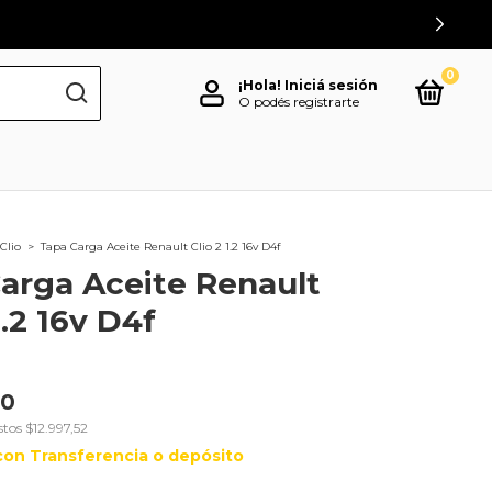
0
¡Hola!
Iniciá sesión
O podés registrarte
Clio
>
Tapa Carga Aceite Renault Clio 2 1.2 16v D4f
arga Aceite Renault
1.2 16v D4f
00
stos
$12.997,52
con
Transferencia o depósito