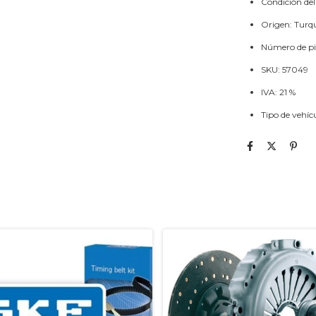
Condición del
Origen: Turq
Número de p
SKU: 57049
IVA: 21 %
Tipo de vehí