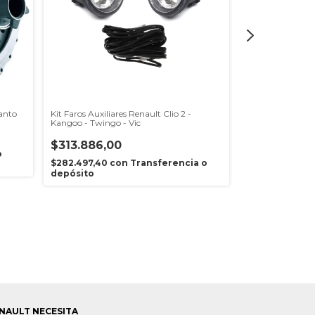
ranto
Kit Faros Auxiliares Renault Clio 2 -
Bomba Agua Rena
Kangoo - Twingo - Vic
Airtex
$313.886,00
$74.898,00
o
$282.497,40
con
Transferencia o
$67.408,20
co
depósito
depósito
NAULT NECESITA