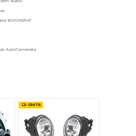
 ítem: Nuevo
uía
ieza: 8200062947
culo: Auto/Camioneta
GRATIS