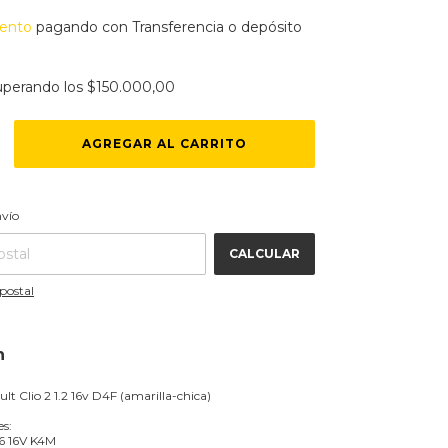
ento
pagando con Transferencia o depósito
uperando los
$150.000,00
CAMBIAR CP
 CP:
nvío
CALCULAR
postal
n
lt Clio 2 1.2 16v D4F (amarilla-chica)
es:
.6 16V K4M