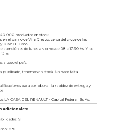
_______________________________
40.000 productos en stock!
en el barrio de Villa Crespo, cerca del cruce de las
y Juan B. Justo.
e atención es de lunes a viernes de 08 a 17:30 hs. Y los
 13hs.
 a todo el país.
ta publicado, tenemos en stock. No hace falta
alificaciones para corroborar la rapidez de entrega y
os
mos LA CASA DEL RENAULT - Capital Federal, Bs As.
s adicionales:
bilidades: Sí
erno: 0 %