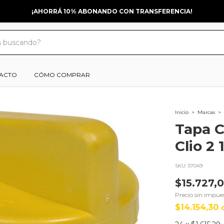
¡AHORRÁ 10% ABONANDO CON TRANSFERENCIA!
ACTO
CÓMO COMPRAR
Inicio
>
Marcas
>
Tapa C
Clio 2 
SKU:
57049
$15.727,
Precio sin impue
$14.154,30