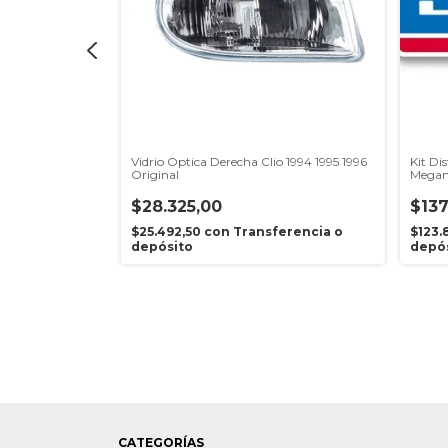
lt Clio / Express
Vidrio Optica Derecha Clio 1994 1995 1996
Kit Di
Original
Megane
$28.325,00
$137
ferencia o
$25.492,50
con
Transferencia o
$123.
depósito
depó
CATEGORÍAS