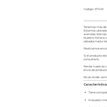
Codigo: 57049
________________
Tenemos más de 
Estamos ubicados 
avenidas Warnes 
Nuestro horario d
sábados hasta las
Realizamos envíos
Si el producto es
consultarlo.
Revise nuestras c
envío de product
No se olvide, so
Característica
Tiene compati
Impuesto int