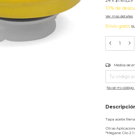
24
x
$1.615,29
10% de descu
Ver más detalles
Envío gratis
s
Entregas para el
Medios de e
No sé mi código 
Descripció
Tapa aceite Renau
Otras Aplicacion
*Megane Clio 2 1