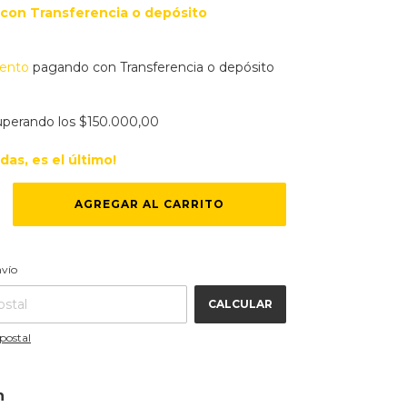
con
Transferencia o depósito
ento
pagando con Transferencia o depósito
uperando los
$150.000,00
rdas, es el último!
CAMBIAR CP
 CP:
nvío
CALCULAR
postal
n