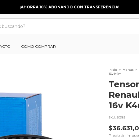
¡AHORRÁ 10% ABONANDO CON TRANSFERENCIA!
ACTO
CÓMO COMPRAR
Inicio
>
Marcas
>
16v K4m
Tensor
Renaul
16v K
SKU:
50389
$36.631,
Precio sin impue