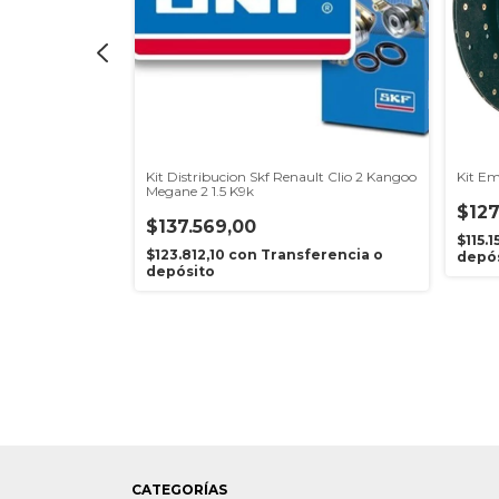
t Clio 2 -
Kit Distribucion Skf Renault Clio 2 Kangoo
Kit Em
Megane 2 1.5 K9k
$127
$137.569,00
$115.
sferencia o
$123.812,10
con
Transferencia o
depó
depósito
CATEGORÍAS