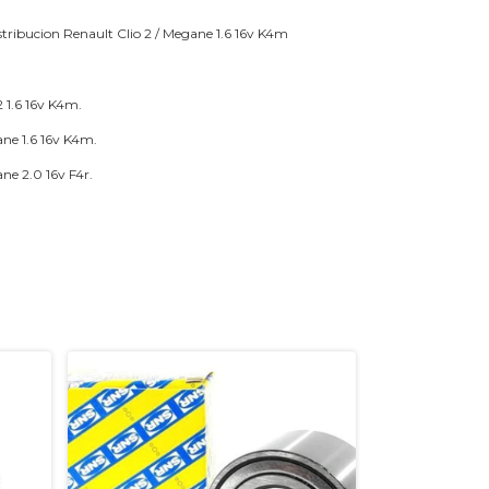
stribucion Renault Clio 2 / Megane 1.6 16v K4m
2 1.6 16v K4m.
ne 1.6 16v K4m.
ne 2.0 16v F4r.
GRATIS