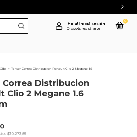
0
¡Hola!
Iniciá sesión
O podés registrarte
Clio
>
Tensor Correa Distribucion Renault Clio 2 Megane 1.6
 Correa Distribucion
t Clio 2 Megane 1.6
4m
00
stos
$30.273,55