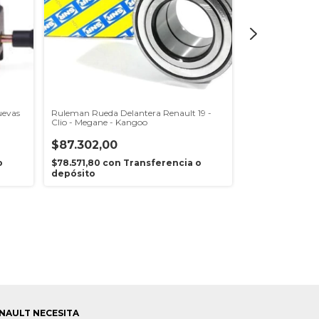
uevas
Ruleman Rueda Delantera Renault 19 -
Kit Embrague Ren
Clio - Megane - Kangoo
Taranto
$87.302,00
$180.090,0
o
$78.571,80
con
Transferencia o
$162.081,00
co
depósito
depósito
NAULT NECESITA