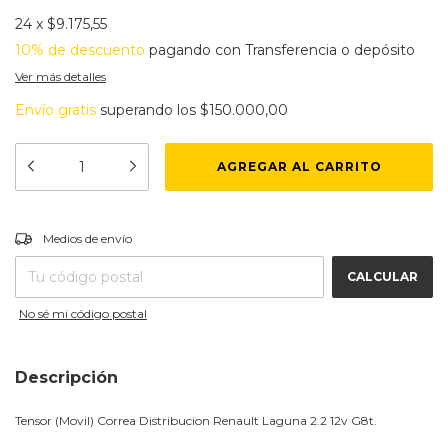
24
x
$9.175,55
10% de descuento
pagando con Transferencia o depósito
Ver más detalles
Envío gratis
superando los
$150.000,00
CAMBIAR CP
Entregas para el CP:
Medios de envío
CALCULAR
No sé mi código postal
Descripción
Tensor (Movil) Correa Distribucion Renault Laguna 2.2 12v G8t.