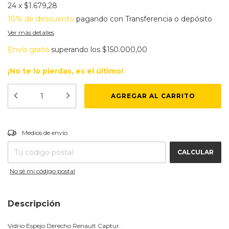
24
x
$1.679,28
10% de descuento
pagando con Transferencia o depósito
Ver más detalles
Envío gratis
superando los
$150.000,00
¡No te lo pierdas, es el último!
CAMBIAR CP
Entregas para el CP:
Medios de envío
CALCULAR
No sé mi código postal
Descripción
Vidrio Espejo Derecho Renault Captur.