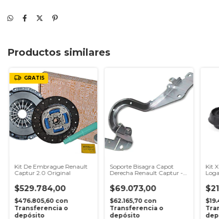
Productos similares
GRATIS
Kit De Embrague Renault
Soporte Bisagra Capot
Kit 
Captur 2.0 Original
Derecha Renault Captur -
Loga
Original
Cap
$529.784,00
$69.073,00
$21
$476.805,60
con
$62.165,70
con
$19
Transferencia o
Transferencia o
Tra
depósito
depósito
dep