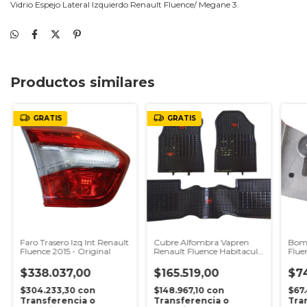
Vidrio Espejo Lateral Izquierdo Renault Fluence/ Megane 3.
Productos similares
GRATIS
GRATIS
Faro Trasero Izq Int Renault
Cubre Alfombra Vapren
Bom
Fluence 2015 - Original
Renault Fluence Habitaculo
Flue
- 3 Piezas
$338.037,00
$165.519,00
$7
$304.233,30
con
$148.967,10
con
$67
Transferencia o
Transferencia o
Tra