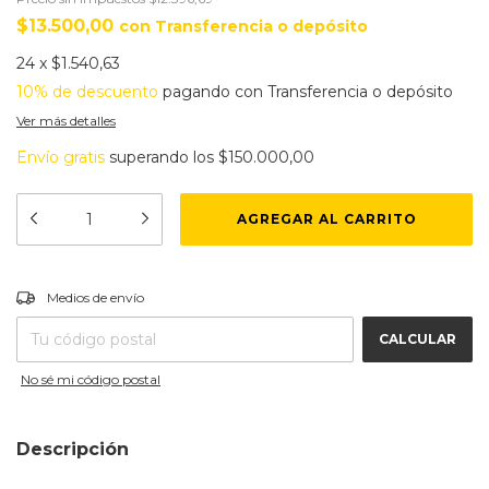
$13.500,00
con
Transferencia o depósito
24
x
$1.540,63
10% de descuento
pagando con Transferencia o depósito
Ver más detalles
Envío gratis
superando los
$150.000,00
CAMBIAR CP
Entregas para el CP:
Medios de envío
CALCULAR
No sé mi código postal
Descripción